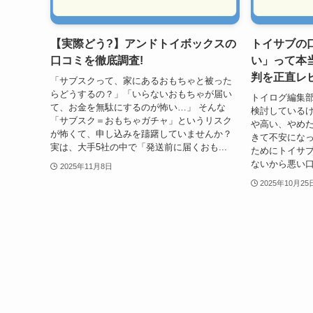
【実際どう?】アンドトイボックスの
トイサブの
口コミを徹底調査!
い」って本
判を正直レ
「サブスクって、家にあるおもちゃと被った
らどうするの？」「いらないおもちゃが届い
トイログ編集部
て、お金を無駄にするのが怖い…」 そんな
検討している
「サブスク＝おもちゃガチャ」というリスク
や高い、やめ
が怖くて、申し込みを躊躇していませんか？
きて不安になっ
実は、大手5社の中で「発送前に届くおも...
ためにトイサ
ないから悪い口
2025年11月8日
2025年10月25