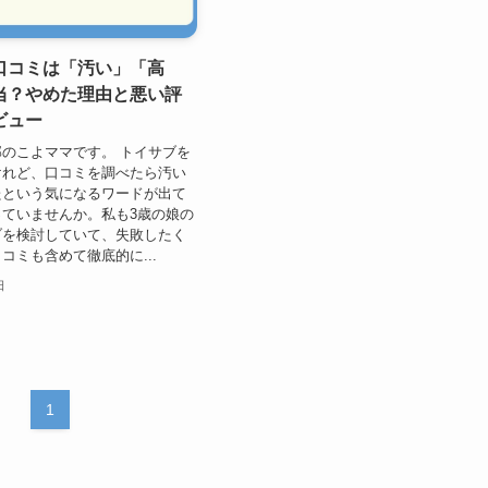
口コミは「汚い」「高
当？やめた理由と悪い評
ビュー
のこよママです。 トイサブを
けれど、口コミを調べたら汚い
たという気になるワードが出て
ていませんか。私も3歳の娘の
ブを検討していて、失敗したく
コミも含めて徹底的に...
日
1