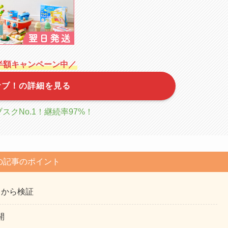
半額キャンペーン中／
サブ！の詳細を見る
スクNo.1！継続率97%！
の記事のポイント
ミから検証
開