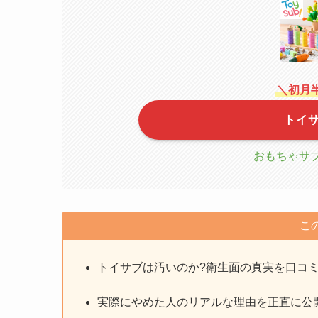
＼初月
トイ
おもちゃサブ
こ
トイサブは汚いのか?衛生面の真実を口コ
実際にやめた人のリアルな理由を正直に公